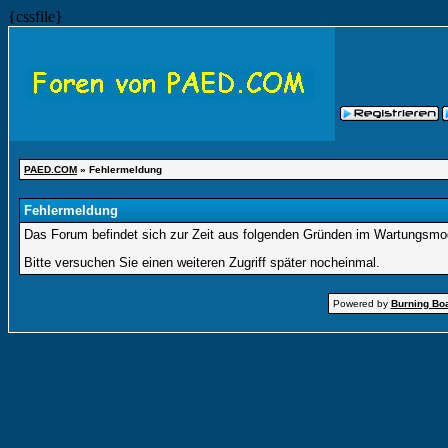
{cssfile}
PAED.COM
» Fehlermeldung
Fehlermeldung
Das Forum befindet sich zur Zeit aus folgenden Gründen im Wartungsmo
Bitte versuchen Sie einen weiteren Zugriff später nocheinmal.
Powered by
Burning Boa