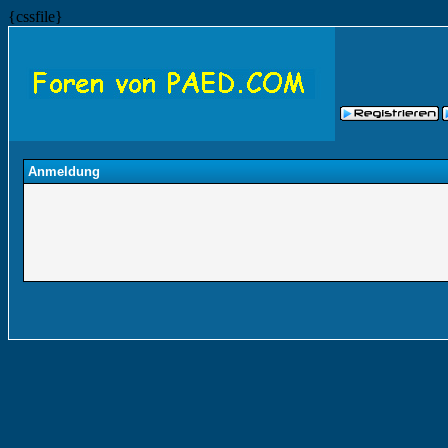
{cssfile}
Anmeldung