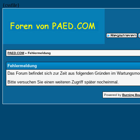
{cssfile}
PAED.COM
» Fehlermeldung
Fehlermeldung
Das Forum befindet sich zur Zeit aus folgenden Gründen im Wartungsmo
Bitte versuchen Sie einen weiteren Zugriff später nocheinmal.
Powered by
Burning Boa