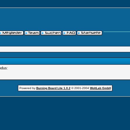
odus:
Powered by
Burning Board Lite 1.0.2
© 2001-2004
WoltLab GmbH