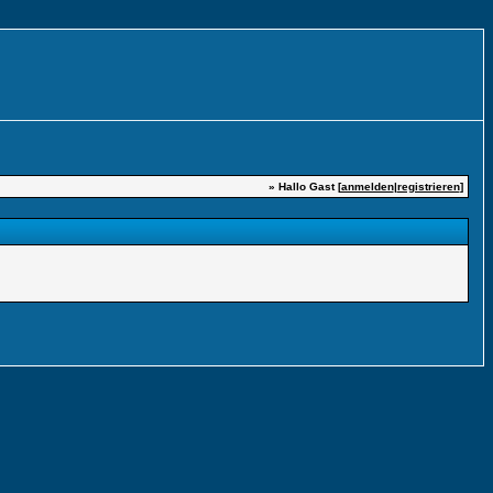
» Hallo Gast [
anmelden
|
registrieren
]