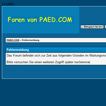
{cssfile}
PAED.COM
» Fehlermeldung
Fehlermeldung
Das Forum befindet sich zur Zeit aus folgenden Gründen im Wartungsm
Bitte versuchen Sie einen weiteren Zugriff später nocheinmal.