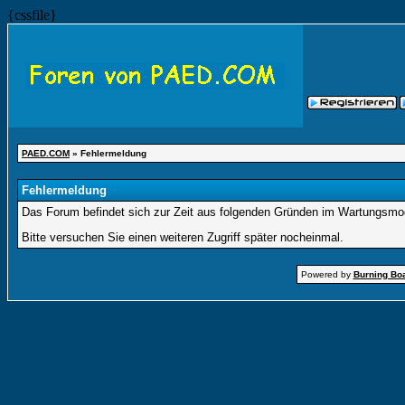
{cssfile}
PAED.COM
» Fehlermeldung
Fehlermeldung
Das Forum befindet sich zur Zeit aus folgenden Gründen im Wartungsmo
Bitte versuchen Sie einen weiteren Zugriff später nocheinmal.
Powered by
Burning Boa