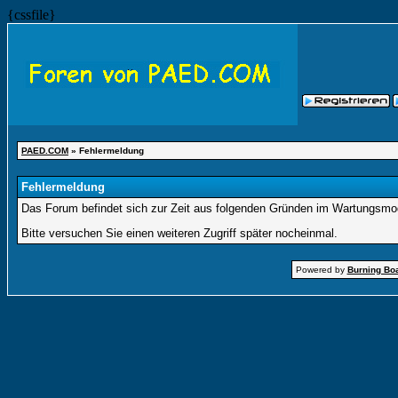
{cssfile}
PAED.COM
» Fehlermeldung
Fehlermeldung
Das Forum befindet sich zur Zeit aus folgenden Gründen im Wartungsmo
Bitte versuchen Sie einen weiteren Zugriff später nocheinmal.
Powered by
Burning Boa