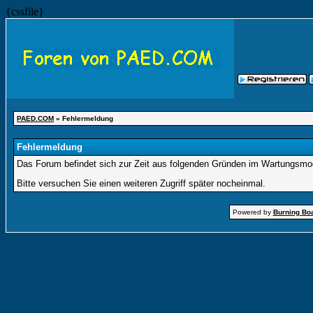
{cssfile}
PAED.COM
» Fehlermeldung
Fehlermeldung
Das Forum befindet sich zur Zeit aus folgenden Gründen im Wartungsmo
Bitte versuchen Sie einen weiteren Zugriff später nocheinmal.
Powered by
Burning Boa