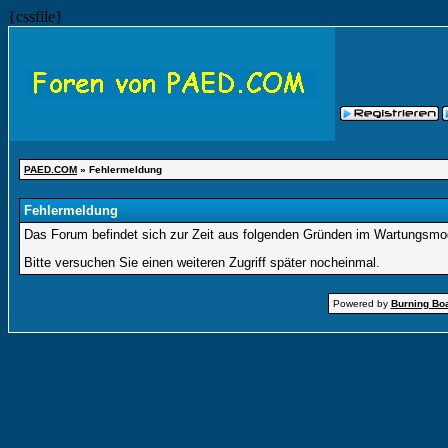
{cssfile}
PAED.COM
» Fehlermeldung
Fehlermeldung
Das Forum befindet sich zur Zeit aus folgenden Gründen im Wartungsmo
Bitte versuchen Sie einen weiteren Zugriff später nocheinmal.
Powered by
Burning Boa