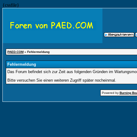
{cssfile}
PAED.COM
» Fehlermeldung
Fehlermeldung
Das Forum befindet sich zur Zeit aus folgenden Gründen im Wartungsmo
Bitte versuchen Sie einen weiteren Zugriff später nocheinmal.
Powered by
Burning Boa