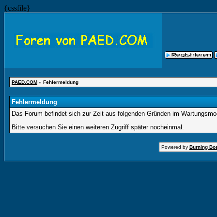
{cssfile}
PAED.COM
» Fehlermeldung
Fehlermeldung
Das Forum befindet sich zur Zeit aus folgenden Gründen im Wartungsmo
Bitte versuchen Sie einen weiteren Zugriff später nocheinmal.
Powered by
Burning Boa